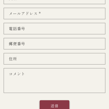
問
い
メールアドレス
*
合
わ
せ
電話番号
フ
ォ
郵便番号
ー
ム
住所
コメント
送信