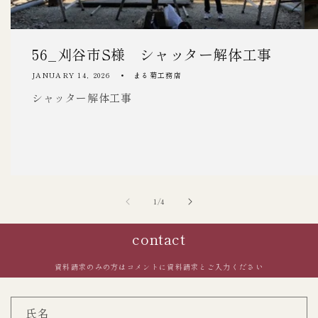
56_刈谷市S様 シャッター解体工事
JANUARY 14, 2026
まる菊工務店
シャッター解体工事
of
1
/
4
contact
資料請求のみの方はコメントに資料請求とご入力ください
お
氏名